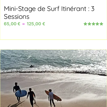
Mini-Stage de Surf Itinérant : 3
Sessions
Plage
65,00
€
–
125,00
€
Note
5.00
sur
de
5
prix :
65,00 €
à
125,00 €