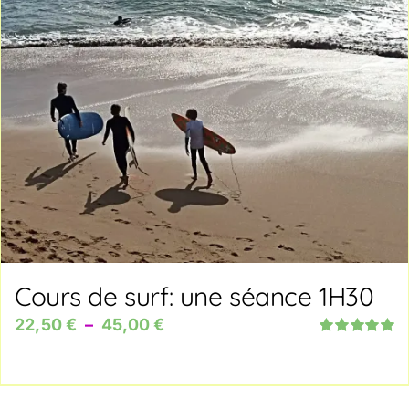
Cours de surf: une séance 1H30
Plage
22,50
€
–
45,00
€
Note
5.00
sur
de
5
prix :
22,50 €