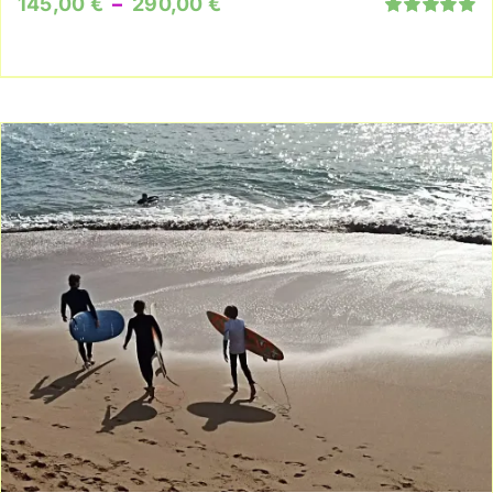
Plage
145,00
€
–
290,00
€
Note
5.00
sur
de
5
prix :
145,00 €
à
290,00 €