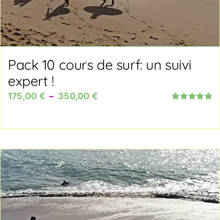
Pack 10 cours de surf: un suivi
expert !
Plage
175,00
€
–
350,00
€
Note
5.00
sur
de
5
prix :
175,00 €
à
350,00 €