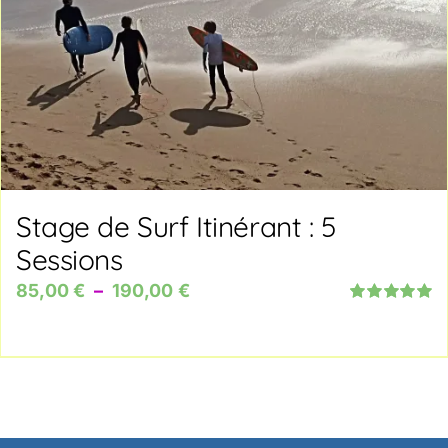
Stage de Surf Itinérant : 5
Sessions
Plage
85,00
€
–
190,00
€
Note
5.00
sur
de
5
prix :
85,00 €
à
190,00 €