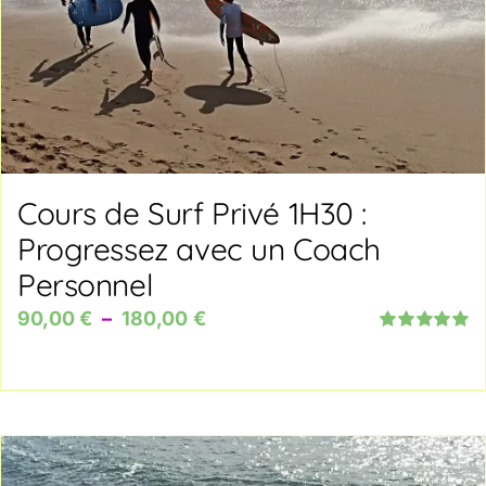
Cours de Surf Privé 1H30 :
Progressez avec un Coach
Personnel
Plage
90,00
€
–
180,00
€
Note
5.00
sur
de
5
prix :
90,00 €
à
180,00 €