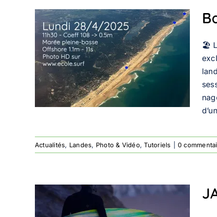
Ba
et
🏖️
e –
exc
lan
sess
déo
nage
d’u
Actualités
,
Landes
,
Photo & Vidéo
,
Tutoriels
|
0 commentai
J