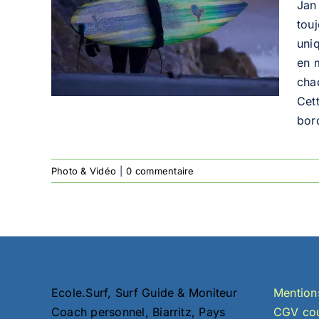
Jan 
touj
ays
uniq
en 
chaq
Cet
bord
Photo & Vidéo
|
0 commentaire
Ecole.Surf, Surf Guide & Moniteur
Mention
Coach personnel, Biarritz, Pays
CGV cou