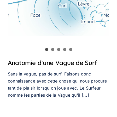
isies
choisies
choisies
sur
sur
la
la
ge
page
page
du
du
duit
produit
produit
Anatomie d’une Vague de Surf
Sans la vague, pas de surf. Faisons donc
connaissance avec cette chose qui nous procure
tant de plaisir lorsqu'on joue avec. Le Surfeur
nomme les parties de la Vague qu'il [...]