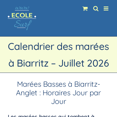
Passer
au
contenu
Calendrier des marées
à Biarritz – Juillet 2026
Marées Basses à Biarritz-
Anglet : Horaires Jour par
Jour
Les
marées basses qui tombent à