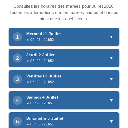
Consultez les horaires des marées pour Juillet 2026.
Toutes les informations sur les marées hautes et basses
ainsi que les coefficients.
Mercredi 1 Juillet
1
▼
☀️ 06h27 - 21h52
Marées basses
Jeudi 2 Juillet
2
▼
☀️ 06h28 - 21h52
00h08
1.20m
Marées basses
Vendredi 3 Juillet
12h16
1.28m
3
▼
☀️ 06h28 - 21h52
00h43
1.15m
Marées hautes
Marées basses
Samedi 4 Juillet
12h49
1.26m
4
▼
06h21
3.65m
☀️ 06h29 - 21h51
Coef. 70
01h18
1.12m
Marées hautes
Marées basses
18h34
3.89m
Coef. 71
Dimanche 5 Juillet
13h24
1.26m
5
▼
06h55
3.66m
☀️ 06h30 - 21h51
Coef. 71
01h54
1.13m