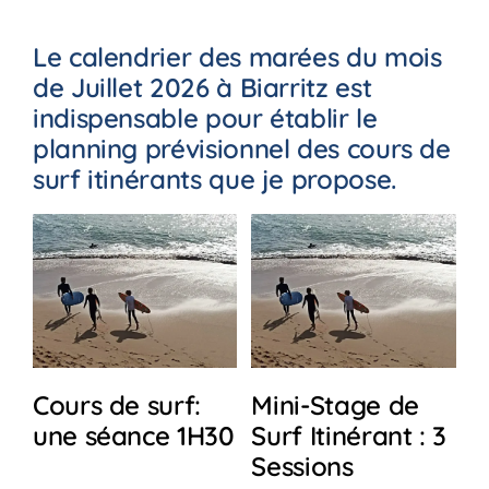
Le calendrier des marées du mois
de Juillet 2026 à Biarritz est
indispensable pour établir le
planning prévisionnel des cours de
surf itinérants que je propose.
Ce
Ce
Ce
Choix des options
Choix des options
produit
produit
produi
Détails
Détails
a
a
a
plusieurs
plusieurs
plusie
variations.
variations.
variati
Les
Les
Les
Cours de surf:
Mini-Stage de
S
options
options
option
peuvent
peuvent
peuven
une séance 1H30
Surf Itinérant : 3
I
être
être
être
Sessions
S
choisies
choisies
choisi