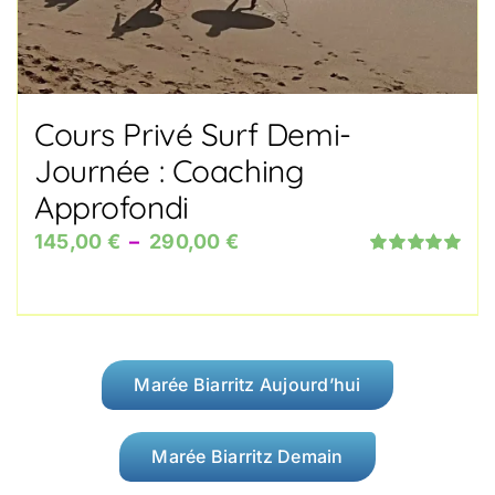
Cours Privé Surf Demi-
Journée : Coaching
Approfondi
Plage
145,00
€
–
290,00
€
Note
5.00
sur
de
5
prix :
145,00 €
à
Marée Biarritz Aujourd’hui
290,00 €
Marée Biarritz Demain