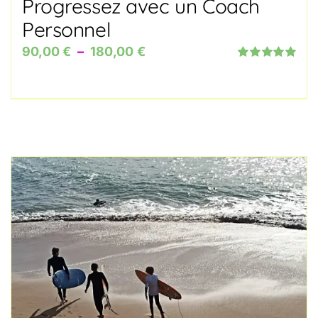
Progressez avec un Coach
Personnel
Plage
90,00
€
–
180,00
€
Note
5.00
sur
de
5
prix :
90,00 €
à
180,00 €