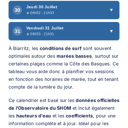
Marées basses
15h48
3.48m
Coef. 48
Jeudi 30 Juillet
23h18
1.19m
30
▼
04h19
3.36m
☀️ 06h52 - 21h33
Coef. 53
11h27
1.22m
Marées hautes
Marées basses
16h30
3.65m
Coef. 57
Vendredi 31 Juillet
23h52
1.05m
31
▼
04h56
3.51m
☀️ 06h53 - 21h31
Coef. 61
12h00
1.11m
Marées hautes
Marées basses
17h07
3.80m
Coef. 65
À Biarritz, les
conditions de surf
sont souvent
Marées hautes
05h31
3.64m
optimales autour des
marées basses
, surtout sur
Coef. 69
00h25
0.95m
certaines plages comme la Côte des Basques. Ce
06h03
3.74m
Coef. 75
17h42
3.93m
Coef. 72
tableau vous aide donc à planifier vos sessions
12h33
1.04m
18h16
4.02m
Coef. 78
en fonction des horaires de marée, tout en tenant
Marées hautes
compte de la lumière du jour.
06h35
3.81m
Coef. 80
Ce calendrier est basé sur les
données officielles
de l’Observatoire du SHOM
et inclut également
18h49
4.07m
Coef. 82
les
hauteurs d’eau
et les
coefficients
, pour une
information complète et à jour. Idéal pour les